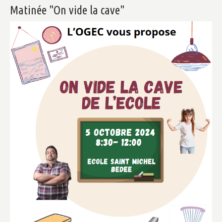
Matinée
"On
vide
la
cave"
Calendrier, Horaires & Communication
Cantine & Garderie
Inscription & Tarifs
ACTUALITÉS
Dernières actualités
Agenda
CONTACT
PRÉINSCRIPTION
FACEBOOK