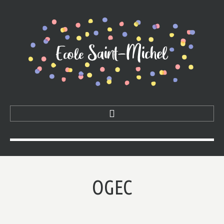
L'ÉCOLE
Les classes / L'équipe
OGEC
La vie de l'école : APEL & OGEC
La vie des classes
INFOS PRATIQUES